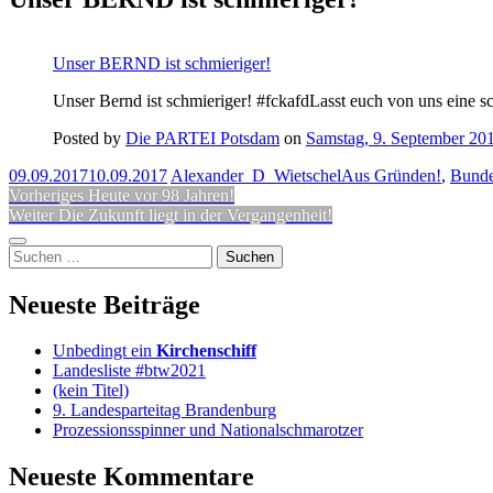
Unser BERND ist schmieriger!
Unser Bernd ist schmieriger! #fckafdLasst euch von uns eine
Posted by
Die PARTEI Potsdam
on
Samstag, 9. September 20
09.09.2017
10.09.2017
Alexander_D_Wietschel
Aus Gründen!
,
Bunde
Beitragsnavigation
Vorheriger
Vorheriges
Heute vor 98 Jahren!
Nächster
Beitrag:
Weiter
Die Zukunft liegt in der Vergangenheit!
Beitrag:
Seitenleiste
Suchen
nach:
Neueste Beiträge
Unbedingt ein
Kirchenschiff
Landesliste #btw2021
(kein Titel)
9. Landesparteitag Brandenburg
Prozessionsspinner und Nationalschmarotzer
Neueste Kommentare