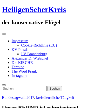
Zum
HeiligenSeherKreis
Inhalt
springen
der konservative Flügel
Primäres
Menü
Impressum
Cookie-Richtlinie (EU)
KV Potsdam
LV Brandenburg
Alexander D. Wietschel
Die KIRCHE
Termine
The Word Prank
Instagram
Suche
Suchen
nach:
Bundestagwahl 2017
,
kreisdienstliche Tätigkeit
Unser BERND ist schmieriger!