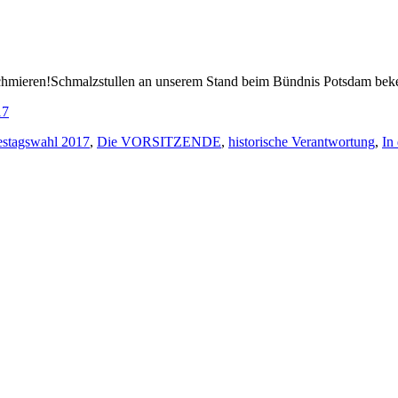
 schmieren!Schmalzstullen an unserem Stand beim Bündnis Potsdam bek
17
stagswahl 2017
,
Die VORSITZENDE
,
historische Verantwortung
,
In