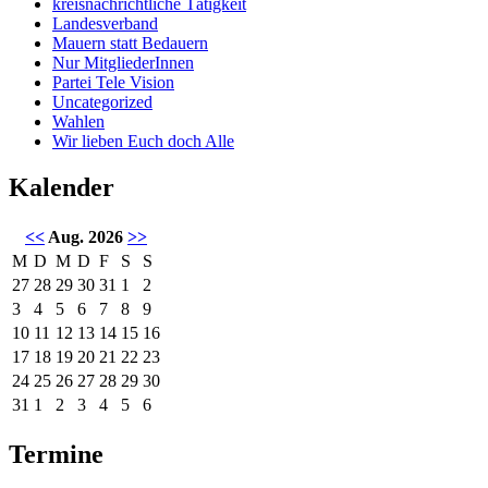
kreisnachrichtliche Tätigkeit
Landesverband
Mauern statt Bedauern
Nur MitgliederInnen
Partei Tele Vision
Uncategorized
Wahlen
Wir lieben Euch doch Alle
Kalender
<<
Aug. 2026
>>
M
D
M
D
F
S
S
27
28
29
30
31
1
2
3
4
5
6
7
8
9
10
11
12
13
14
15
16
17
18
19
20
21
22
23
24
25
26
27
28
29
30
31
1
2
3
4
5
6
Termine