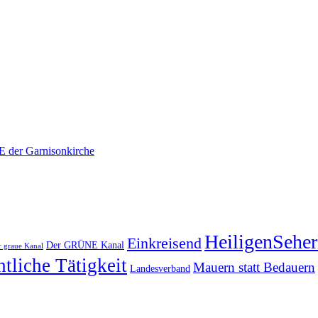
E der Garnisonkirche
HeiligenSeher
Einkreisend
Der GRÜNE Kanal
r graue Kanal
htliche Tätigkeit
Mauern statt Bedauern
Landesverband