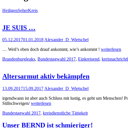
HeiligenSeherKreis
JE SUIS …
05.12.2017
01.01.2018
Alexander_D_Wietschel
JE
… Weil’s eben doch drauf ankommt, wie’s ankommt !
weiterlesen
SUIS
Brandenburgleaks
,
Bundestagwahl 2017
,
Einkreisend
,
kreisnachricht
…
Altersarmut aktiv bekämpfen
13.09.2017
15.09.2017
Alexander_D_Wietschel
irgendwann ist aber auch Schluss mit lustig, es geht um Menschen! 
Altersarmut
Stillschweigen/
weiterlesen
aktiv
Bundestagwahl 2017
,
kreisdienstliche Tätigkeit
bekämpfen
External
link
Unser BERND ist schmieriger!