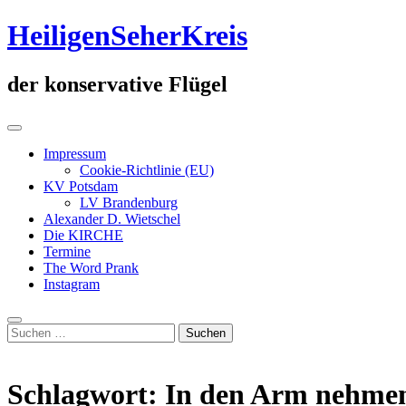
Zum
HeiligenSeherKreis
Inhalt
springen
der konservative Flügel
Primäres
Menü
Impressum
Cookie-Richtlinie (EU)
KV Potsdam
LV Brandenburg
Alexander D. Wietschel
Die KIRCHE
Termine
The Word Prank
Instagram
Suche
Suchen
nach:
Schlagwort:
In den Arm nehme