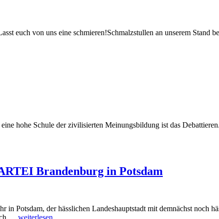
dLasst euch von uns eine schmieren!Schmalzstullen an unserem Stand
ne hohe Schule der zivilisierten Meinungsbildung ist das Debattieren.
 PARTEI Brandenburg in Potsdam
r in Potsdam, der hässlichen Landeshauptstadt mit demnächst noch häss
Erster
urch …
weiterlesen