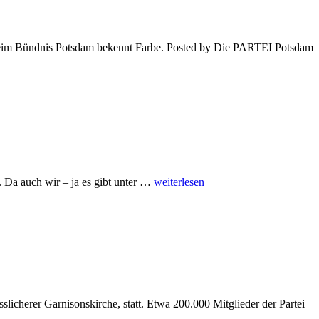
 beim Bündnis Potsdam bekennt Farbe. Posted by Die PARTEI Potsdam
The
 Da auch wir – ja es gibt unter …
weiterlesen
Word
Prank
–
auf
die
zivilisierte
Art
licherer Garnisonskirche, statt. Etwa 200.000 Mitglieder der Partei