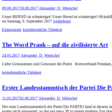
to
Unser
09.09.2017
10.09.2017
Alexander_D_Wietschel
BERND
ist
Unser BERND ist schmieriger! Unser Bernd ist schmieriger! #fckaf
schmieriger!
Unser
on Samstag, 9. September 2017
weiterlesen
BERND
Einkreisend
,
kreisdienstliche Tätigkeit
ist
schmieriger!
The Word Prank – auf die zivilisierte Art
24.05.2017
Alexander_D_Wietschel
Liebe Genossinnen und Genossen der Partei Kreisverband Potsdam, ei
kreisdienstliche Tätigkeit
Erster Landesstammtisch der Partei Die
11.03.2017
02.08.2017
Alexander_D_Wietschel
Der erste Landesstammtisch der Partei Die PARTEI fand in diesem Jah
waren nicht anwesend, so das nur etwa 30 zu einem mutigen Zug d