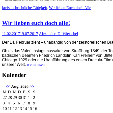
kreisnachrichtliche Tätigkeit
,
Wir lieben Euch doch Alle
Wir lieben euch doch alle!
11.02.2017
19.07.2017
Alexander_D_Wietschel
Der 14. Februar zieht – unabängig von der zerstörerischen B
Ob es das Valentinstagsmassaker von Straßburg 1349, der To
badischen Beamten Friedrich Landolin Karl Freiherr von Blitt
Chicago 1929 oder die Uraufführung des ersten Dracula-Film 
„Wir
unserer Welt.
weiterlesen
lieben
euch
Kalender
doch
alle!“
<<
Aug. 2026
>>
M
D
M
D
F
S
S
27
28
29
30
31
1
2
3
4
5
6
7
8
9
10
11
12
13
14
15
16