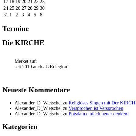
17
18
19
20
21
22
23
24
25
26
27
28
29
30
31
1
2
3
4
5
6
Termine
Die KIRCHE
Merket auf:
seit 2019 auch als Relegion!
Neueste Kommentare
Alexander_D_Wietschel
zu
Religiöses Singen mit Der KIRCH
Alexander_D_Wietschel
zu
Versprochen ist Versprochen
Alexander_D_Wietschel
zu
Potsdam einfach neuer denken!
Kategorien