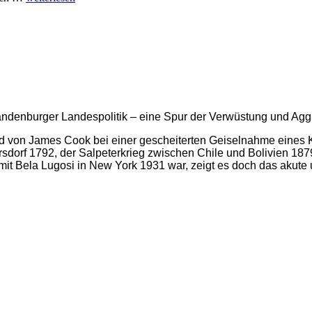
Landesstammtisch
der
Partei
Die
PARTEI
Brandenburg
in
Potsdam
randenburger Landespolitik – eine Spur der Verwüstung und Agg
d von James Cook bei einer gescheiterten Geiselnahme eines K
ersdorf 1792, der Salpeterkrieg zwischen Chile und Bolivien 18
mit Bela Lugosi in New York 1931 war, zeigt es doch das akut