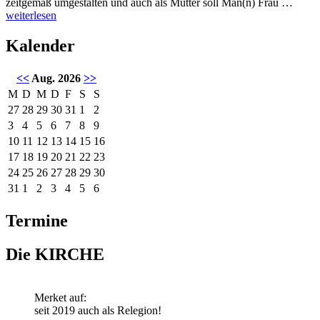
Wiede
zeitgemäß umgestalten und auch als Mutter soll Man(n) Frau …
Dokto
weiterlesen
im
Bunde
Kalender
<<
Aug. 2026
>>
M
D
M
D
F
S
S
27
28
29
30
31
1
2
3
4
5
6
7
8
9
10
11
12
13
14
15
16
17
18
19
20
21
22
23
24
25
26
27
28
29
30
31
1
2
3
4
5
6
Termine
Die KIRCHE
Merket auf:
seit 2019 auch als Relegion!