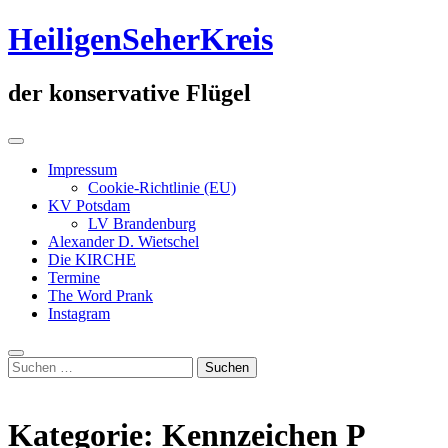
Zum
HeiligenSeherKreis
Inhalt
springen
der konservative Flügel
Primäres
Menü
Impressum
Cookie-Richtlinie (EU)
KV Potsdam
LV Brandenburg
Alexander D. Wietschel
Die KIRCHE
Termine
The Word Prank
Instagram
Suche
Suchen
nach:
Kategorie:
Kennzeichen P