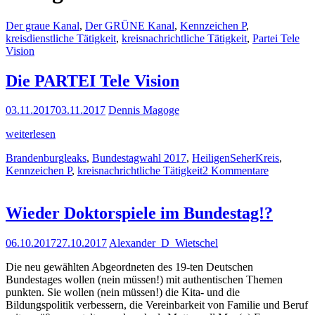
Der graue Kanal
,
Der GRÜNE Kanal
,
Kennzeichen P
,
kreisdienstliche Tätigkeit
,
kreisnachrichtliche Tätigkeit
,
Partei Tele
Vision
Die PARTEI Tele Vision
03.11.2017
03.11.2017
Dennis Magoge
Die
weiterlesen
PARTEI
Brandenburgleaks
,
Bundestagwahl 2017
,
HeiligenSeherKreis
,
Tele
Kennzeichen P
,
kreisnachrichtliche Tätigkeit
2 Kommentare
Vision
Wieder Doktorspiele im Bundestag!?
06.10.2017
27.10.2017
Alexander_D_Wietschel
Die neu gewählten Abgeordneten des 19-ten Deutschen
Bundestages wollen (nein müssen!) mit authentischen Themen
punkten. Sie wollen (nein müssen!) die Kita- und die
Bildungspolitik verbessern, die Vereinbarkeit von Familie und Beruf