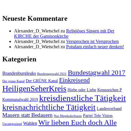
Neueste Kommentare
Alexander_D_Wietschel
zu
Religiöses Singen mit Der
KIRCHE der Garnisonkirche
Alexander_D_Wietschel
zu
Versprochen ist Versprochen
Alexander_D_Wietschel
zu
Potsdam einfach neuer denken!
Kategorien
Bundestagwahl 2017
Brandenburgleaks
Bundestagswahl 2021
Einkreisend
Der GRÜNE Kanal
Der graue Kanal
HeiligenSeherKreis
Hiebe oder Liebe
Kennzeichen P
kreisdienstliche Tätigkeit
Kommunalwahl 2019
kreisnachrichtliche Tätigkeit
Landesverband
Mauern statt Bedauern
Partei Tele Vision
Nur MitgliederInnen
Wir lieben Euch doch Alle
Wahlen
Uncategorized