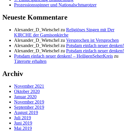
Prozessionsspinner und Nationalschmarotzer
Neueste Kommentare
Alexander_D_Wietschel
zu
Religiöses Singen mit Der
KIRCHE der Garnisonkirche
Alexander_D_Wietschel
zu
Versprochen ist Versprochen
Alexander_D_Wietschel
zu
Potsdam einfach neuer denken!
Alexander_D_Wietschel
zu
Potsdam einfach neuer denken!
Potsdam einfach neuer denken! – HeiligenSeherKreis
zu
Täterorte erhalten
Archiv
November 2021
Oktober 2020
Januar 2020
November 2019
September 2019
August 2019
Juli 2019
Juni 2019
Mai 2019