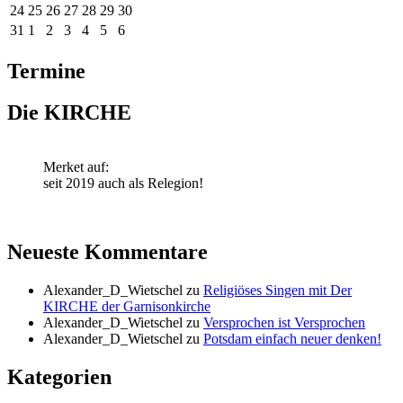
24
25
26
27
28
29
30
31
1
2
3
4
5
6
Termine
Die KIRCHE
Merket auf:
seit 2019 auch als Relegion!
Neueste Kommentare
Alexander_D_Wietschel
zu
Religiöses Singen mit Der
KIRCHE der Garnisonkirche
Alexander_D_Wietschel
zu
Versprochen ist Versprochen
Alexander_D_Wietschel
zu
Potsdam einfach neuer denken!
Kategorien