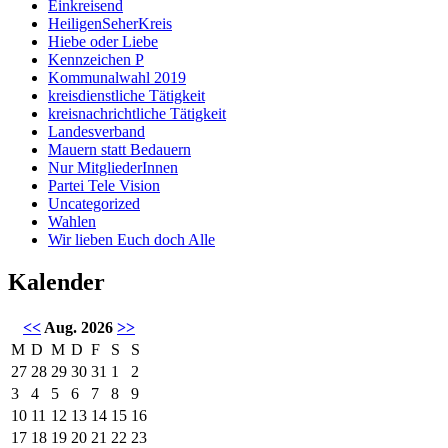
Einkreisend
HeiligenSeherKreis
Hiebe oder Liebe
Kennzeichen P
Kommunalwahl 2019
kreisdienstliche Tätigkeit
kreisnachrichtliche Tätigkeit
Landesverband
Mauern statt Bedauern
Nur MitgliederInnen
Partei Tele Vision
Uncategorized
Wahlen
Wir lieben Euch doch Alle
Kalender
<<
Aug. 2026
>>
M
D
M
D
F
S
S
27
28
29
30
31
1
2
3
4
5
6
7
8
9
10
11
12
13
14
15
16
17
18
19
20
21
22
23