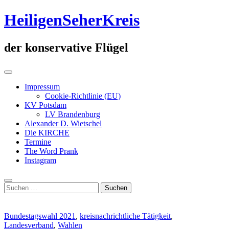
Zum
HeiligenSeherKreis
Inhalt
springen
der konservative Flügel
Primäres
Menü
Impressum
Cookie-Richtlinie (EU)
KV Potsdam
LV Brandenburg
Alexander D. Wietschel
Die KIRCHE
Termine
The Word Prank
Instagram
Suche
Suchen
nach:
Bundestagswahl 2021
,
kreisnachrichtliche Tätigkeit
,
Landesverband
,
Wahlen