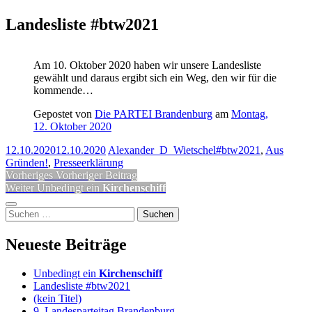
Landesliste #btw2021
Am 10. Oktober 2020 haben wir unsere Landesliste
gewählt und daraus ergibt sich ein Weg, den wir für die
kommende…
Gepostet von
Die PARTEI Brandenburg
am
Montag,
12. Oktober 2020
12.10.2020
12.10.2020
Alexander_D_Wietschel
#btw2021
,
Aus
Gründen!
,
Presseerklärung
Beitragsnavigation
Vorheriger
Vorheriges
Vorheriger Beitrag
Nächster
Beitrag:
Weiter
Unbedingt ein
Kirchenschiff
Beitrag:
Seitenleiste
Suchen
nach:
Neueste Beiträge
Unbedingt ein
Kirchenschiff
Landesliste #btw2021
(kein Titel)
9. Landesparteitag Brandenburg