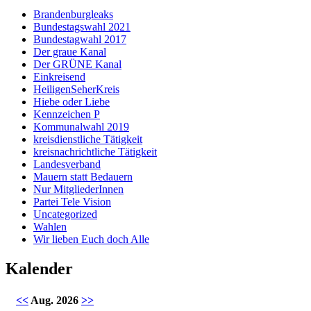
Brandenburgleaks
Bundestagswahl 2021
Bundestagwahl 2017
Der graue Kanal
Der GRÜNE Kanal
Einkreisend
HeiligenSeherKreis
Hiebe oder Liebe
Kennzeichen P
Kommunalwahl 2019
kreisdienstliche Tätigkeit
kreisnachrichtliche Tätigkeit
Landesverband
Mauern statt Bedauern
Nur MitgliederInnen
Partei Tele Vision
Uncategorized
Wahlen
Wir lieben Euch doch Alle
Kalender
<<
Aug. 2026
>>