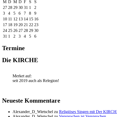
M
D
M
D
F
S
S
27
28
29
30
31
1
2
3
4
5
6
7
8
9
10
11
12
13
14
15
16
17
18
19
20
21
22
23
24
25
26
27
28
29
30
31
1
2
3
4
5
6
Termine
Die KIRCHE
Merket auf:
seit 2019 auch als Relegion!
Neueste Kommentare
Alexander_D_Wietschel
zu
Religiöses Singen mit Der KIRCH
Alexander_D_Wietschel
zu
Versprochen ist Versprochen