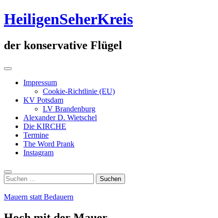
Zum
HeiligenSeherKreis
Inhalt
springen
der konservative Flügel
Primäres
Menü
Impressum
Cookie-Richtlinie (EU)
KV Potsdam
LV Brandenburg
Alexander D. Wietschel
Die KIRCHE
Termine
The Word Prank
Instagram
Suche
Suchen
nach:
Mauern statt Bedauern
Hoch mit der Mauer