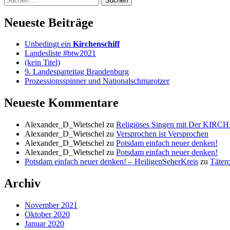
nach:
Neueste Beiträge
Unbedingt ein
Kirchenschiff
Landesliste #btw2021
(kein Titel)
9. Landesparteitag Brandenburg
Prozessionsspinner und Nationalschmarotzer
Neueste Kommentare
Alexander_D_Wietschel
zu
Religiöses Singen mit Der KIRCH
Alexander_D_Wietschel
zu
Versprochen ist Versprochen
Alexander_D_Wietschel
zu
Potsdam einfach neuer denken!
Alexander_D_Wietschel
zu
Potsdam einfach neuer denken!
Potsdam einfach neuer denken! – HeiligenSeherKreis
zu
Tätero
Archiv
November 2021
Oktober 2020
Januar 2020