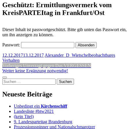
Geschützt: Ermittlungsvermerk vom
KreisPARTEItag in Frankfurt/Ost
Dieser Inhalt ist passwortgeschützt. Bitte gib unten das Passwort ein,
um ihn anzeigen zu können.
Passwort:
12.12.2017
13.12.2017
Alexander_D_Wietschel
beobachtbares
Verhalten
Beitragsnavigation
Vorheriger
Vorheriges
Unverzagt gegen Das VERGESSEN
Nächster
Beitrag:
Weiter
keine Ergänzung notwendig!
Beitrag:
Seitenleiste
Suchen
nach:
Neueste Beiträge
Unbedingt ein
Kirchenschiff
Landesliste #btw2021
(kein Titel)
9. Landesparteitag Brandenburg
Prozessionsspinner und Nationalschmarotzer