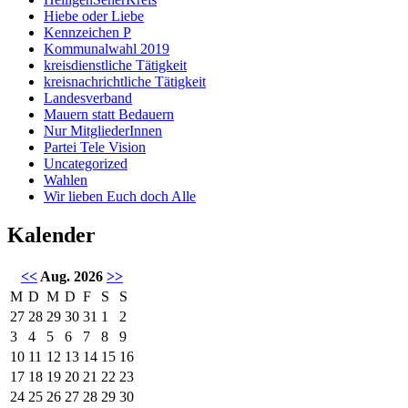
Hiebe oder Liebe
Kennzeichen P
Kommunalwahl 2019
kreisdienstliche Tätigkeit
kreisnachrichtliche Tätigkeit
Landesverband
Mauern statt Bedauern
Nur MitgliederInnen
Partei Tele Vision
Uncategorized
Wahlen
Wir lieben Euch doch Alle
Kalender
<<
Aug. 2026
>>
M
D
M
D
F
S
S
27
28
29
30
31
1
2
3
4
5
6
7
8
9
10
11
12
13
14
15
16
17
18
19
20
21
22
23
24
25
26
27
28
29
30