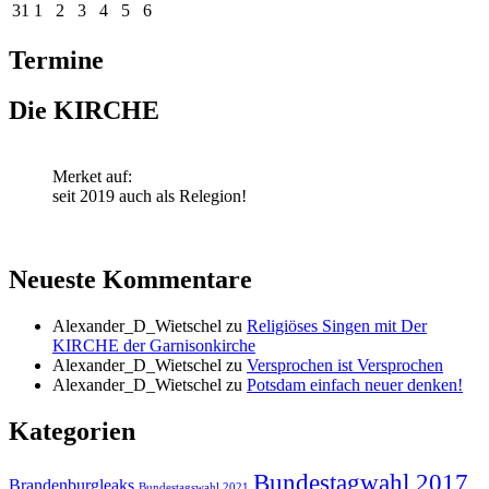
31
1
2
3
4
5
6
Termine
Die KIRCHE
Merket auf:
seit 2019 auch als Relegion!
Neueste Kommentare
Alexander_D_Wietschel
zu
Religiöses Singen mit Der
KIRCHE der Garnisonkirche
Alexander_D_Wietschel
zu
Versprochen ist Versprochen
Alexander_D_Wietschel
zu
Potsdam einfach neuer denken!
Kategorien
Bundestagwahl 2017
Brandenburgleaks
Bundestagswahl 2021