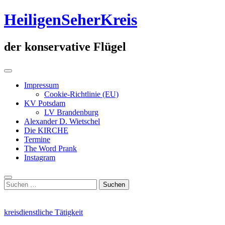
Zum
HeiligenSeherKreis
Inhalt
springen
der konservative Flügel
Primäres
Menü
Impressum
Cookie-Richtlinie (EU)
KV Potsdam
LV Brandenburg
Alexander D. Wietschel
Die KIRCHE
Termine
The Word Prank
Instagram
Suche
Suchen
nach:
kreisdienstliche Tätigkeit